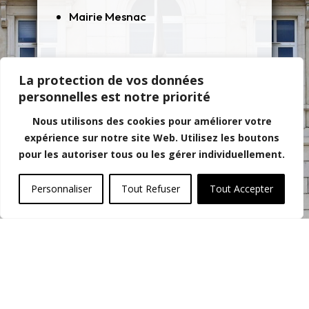
Mairie Mesnac
Contact
La protection de vos données
personnelles est notre priorité
commune.mesnac@wanadoo.fr
05 45 83 26 74
Nous utilisons des cookies pour améliorer votre
expérience sur notre site Web. Utilisez les boutons
pour les autoriser tous ou les gérer individuellement.
Adresse
Personnaliser
Tout Refuser
Tout Accepter
11 Rue De Mairie 16370 MESNAC
© 2025 – Une réalisation
EDConcept24.fr
–
Mentions légales