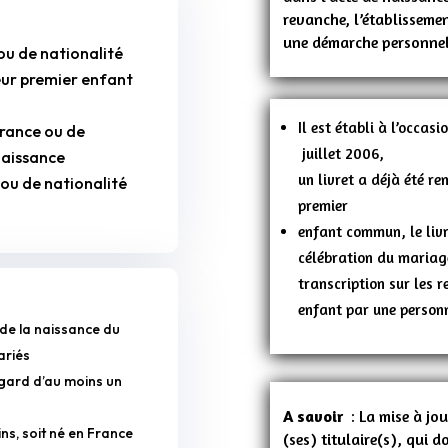
revanche, l’établissemen
une démarche personnel
ou de nationalité
leur premier enfant
Il est établi à l’occas
 France ou de
juillet 2006,
naissance
un livret a déjà été re
 ou de nationalité
premier
enfant commun, le livre
célébration du mariage 
transcription sur les r
enfant par une personn
 de la naissance du
ariés
l’égard d’au moins un
A savoir
: La mise à jou
ns, soit né en France
(ses) titulaire(s), qui d