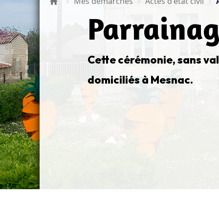
›
Mes démarches
›
Actes d'état civil
›
Parrainag
Cette cérémonie, sans val
domiciliés à Mesnac.