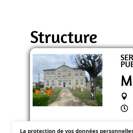
Structure
SER
PUB
M


La protection de vos données personnelle